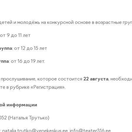
етей и молодёжь на конкурсной основе в возрастные груп
 от 9 до 11 лет
руппа
: от 12 до 15 лет
уппа
: от 16 до 19 лет.
а прослушивание, которое состоится
22 августа
, необход
йте в рубрике «Регистрация».
ной информации
052 (Наталья Трутько)
natalja.trutko@venekeskus.ee, info@teater316.ee