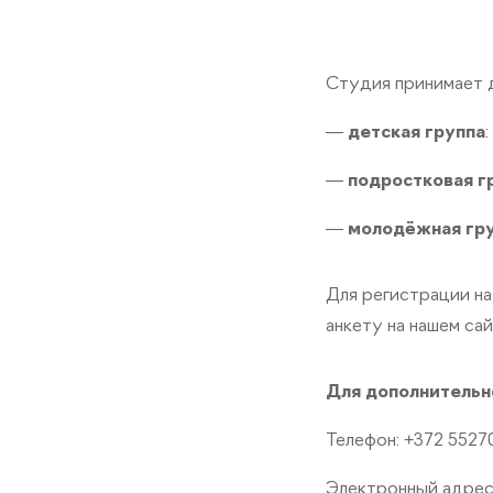
Студия принимает д
—
детская группа
:
—
подростковая г
—
молодёжная гр
Для регистрации н
анкету на нашем са
Для дополнитель
Телефон: +372 5527
Электронный адрес: 