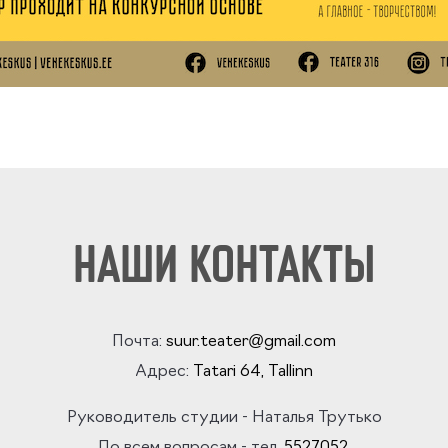
НАШИ КОНТАКТЫ
Почта:
suur.teater@gmail.com
Адрес:
Tatari 64
, Tallinn
Руководитель студии
- Наталья Трутько
По всем вопросам - тел.
5527052
.